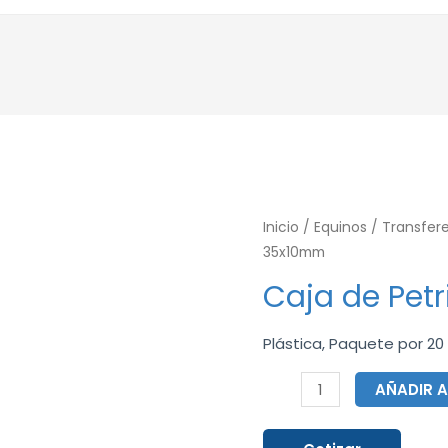
Caja
Inicio
/
Equinos
/
Transfer
35x10mm
de
Petri
Caja de Pet
35x10mm
cantidad
Plástica, Paquete por 20
AÑADIR A