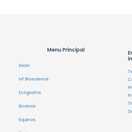
Menu Principal
E
i
inicio
T
ivf Bioscience
C
P
Ecógrafos
F
T
Bovinos
D
Equinos