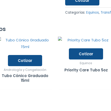
Cotizar
Categorías:
Equinos
,
Trans
os
Cotizar
Cotizar
Equinos
Priority Care Tubo 5oz
Andrología y Congelación
Tubo Cónico Graduado
15ml