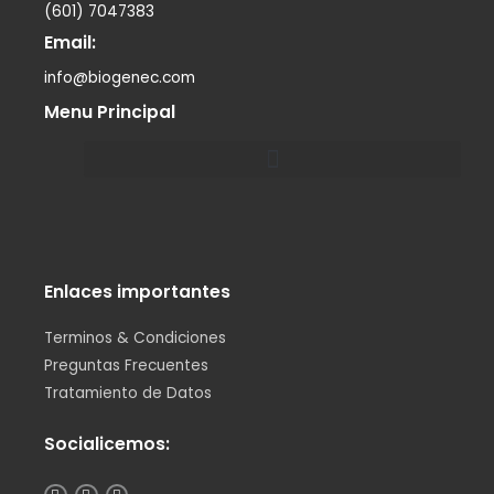
(601) 7047383
Email:
info@biogenec.com
Menu Principal
Menu
Enlaces importantes
Terminos & Condiciones
Preguntas Frecuentes
Tratamiento de Datos
Socialicemos:
I
L
F