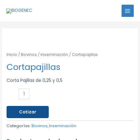
Ir
MAIN
al
MENU
contenido
Cortapajillas
cantidad
Inicio
/
Bovinos
/
Inseminación
/ Cortapajillas
Cortapajillas
Corta Pajillas de 0,25 y 0,5
Cotizar
Categorías:
Bovinos
,
Inseminación