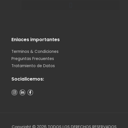
Menu
Enlaces importantes
Terminos & Condiciones
Preguntas Frecuentes
Tratamiento de Datos
Socialicemos:
I
L
F
n
i
a
s
n
c
t
k
e
a
e
b
g
d
o
r
i
o
a
n
k
m
-
-
i
f
n
Copyright © 2026 TODOS LOS DERECHOS RESERVADOS