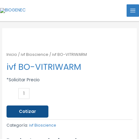
Ir
MA
al
ME
contenido
ivf
BO-
VITRIWARM
Inicio
/
ivf Bioscience
/ ivf BO-VITRIWARM
cantidad
ivf BO-VITRIWARM
*Solicitar Precio
Cotizar
Categoría:
ivf Bioscience